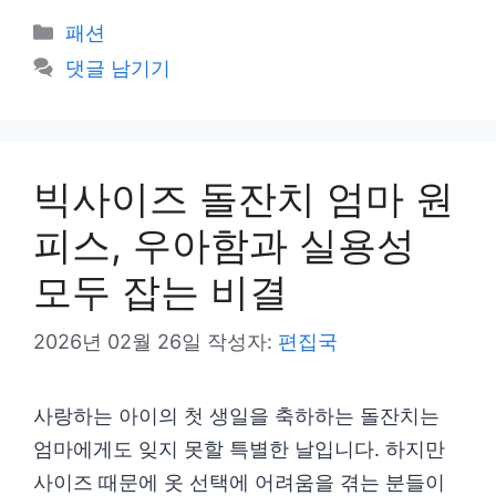
카
패션
테
댓글 남기기
고
리
빅사이즈 돌잔치 엄마 원
피스, 우아함과 실용성
모두 잡는 비결
2026년 02월 26일
작성자:
편집국
사랑하는 아이의 첫 생일을 축하하는 돌잔치는
엄마에게도 잊지 못할 특별한 날입니다. 하지만
사이즈 때문에 옷 선택에 어려움을 겪는 분들이