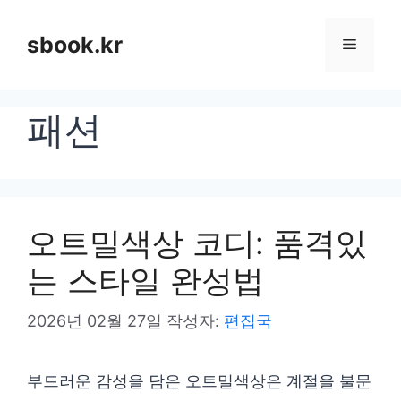
컨
텐
sbook.kr
메
츠
로
뉴
패션
건
너
뛰
기
오트밀색상 코디: 품격있
는 스타일 완성법
2026년 02월 27일
작성자:
편집국
부드러운 감성을 담은 오트밀색상은 계절을 불문