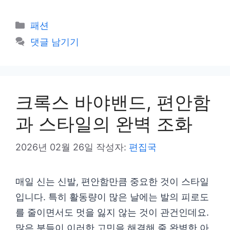
카
패션
테
댓글 남기기
고
리
크록스 바야밴드, 편안함
과 스타일의 완벽 조화
2026년 02월 26일
작성자:
편집국
매일 신는 신발, 편안함만큼 중요한 것이 스타일
입니다. 특히 활동량이 많은 날에는 발의 피로도
를 줄이면서도 멋을 잃지 않는 것이 관건인데요.
많은 분들이 이러한 고민을 해결해 줄 완벽한 아