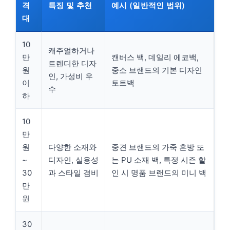
격
특징 및 추천
예시 (일반적인 범위)
대
10
캐주얼하거나
만
캔버스 백, 데일리 에코백,
트렌디한 디자
원
중소 브랜드의 기본 디자인
인, 가성비 우
이
토트백
수
하
10
만
원
다양한 소재와
중견 브랜드의 가죽 혼방 또
~
디자인, 실용성
는 PU 소재 백, 특정 시즌 할
30
과 스타일 겸비
인 시 명품 브랜드의 미니 백
만
원
30