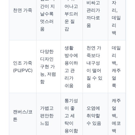
비싸고
자
간이 지
어나고
천연 가죽
관리가
리,
날수록
부드러
까다로
데일
멋스러
운 질
움
리
움
감
백
생활
천연 가
데일
다양한
방수에
죽보다
리
디자인
인조 가죽
용이하
내구성
백,
구현 가
(PU/PVC)
고 관
이 떨어
캐주
능, 저렴
리가
질 수 있
얼
함
쉬움
음
룩
통기성
캐주
가볍고
이 좋
오염에
얼
캔버스/코
편안한
고 세
취약할
백,
튼
느낌
탁이
수 있음
에코
용이함
백