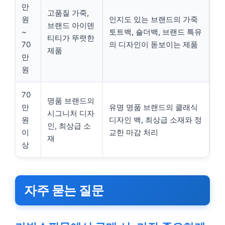
만
고품질 가죽,
원
인지도 있는 브랜드의 가죽
브랜드 아이덴
~
토트백, 숄더백, 브랜드 특유
티티가 뚜렷한
70
의 디자인이 돋보이는 제품
제품
만
원
70
명품 브랜드의
만
유명 명품 브랜드의 클래식
시그니처 디자
원
디자인 백, 최상급 소재와 정
인, 최상급 소
이
교한 마감 처리
재
상
자주 묻는 질문