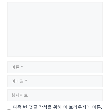
댓
글
이
름
이
메
웹
일
사
다음 번 댓글 작성을 위해 이 브라우저에 이름,
이