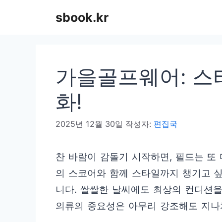
컨
sbook.kr
텐
츠
로
가을골프웨어: 스
건
너
화!
뛰
2025년 12월 30일
작성자:
편집국
기
찬 바람이 감돌기 시작하면, 필드는 또
의 스코어와 함께 스타일까지 챙기고 
니다. 쌀쌀한 날씨에도 최상의 컨디션을
의류의 중요성은 아무리 강조해도 지나