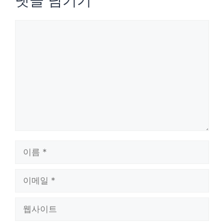
댓글 남기기
댓
글
이
름
이
메
웹
일
사