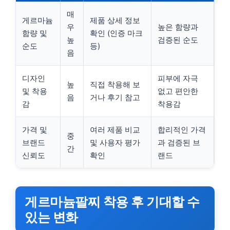
매
게르마늄
제품 상세 정보
우
높은 함량과
함량 및
확인 (인증 마크
높
검증된 순도
순도
등)
음
디자인
피부에 자극
높
직접 착용해 보
및 착용
없고 편안한
음
거나 후기 참고
감
착용감
가격 및
여러 제품 비교
합리적인 가격
중
브랜드
및 사용자 평가
과 검증된 브
간
신뢰도
확인
랜드
게르마늄팔찌 착용 후 기대할 수
있는 변화