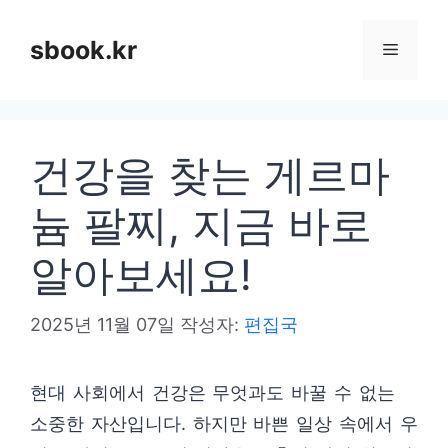
컨
텐
sbook.kr
메
츠
로
뉴
건
건강을 찾는 게르마
너
뛰
늄 팔찌, 지금 바로
기
알아보세요!
2025년 11월 07일
작성자:
편집국
현대 사회에서 건강은 무엇과도 바꿀 수 없는
소중한 자산입니다. 하지만 바쁜 일상 속에서 우