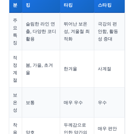
분
킹
타킹
스타킹
주
슬림한 라인 연
뛰어난 보온
극강의 편
요
출, 다양한 코디
성, 겨울철 최
안함, 활동
특
활용
적화
성 증대
징
적
정
봄, 가을, 초겨
한겨울
사계절
계
울
절
보
온
보통
매우 우수
우수
성
착
두께감으로
매우 편안
용
양호
인한 약간의