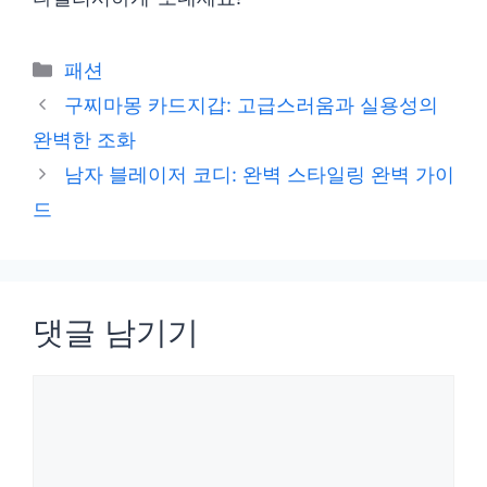
카
패션
테
구찌마몽 카드지갑: 고급스러움과 실용성의
고
완벽한 조화
리
남자 블레이저 코디: 완벽 스타일링 완벽 가이
드
댓글 남기기
댓
글