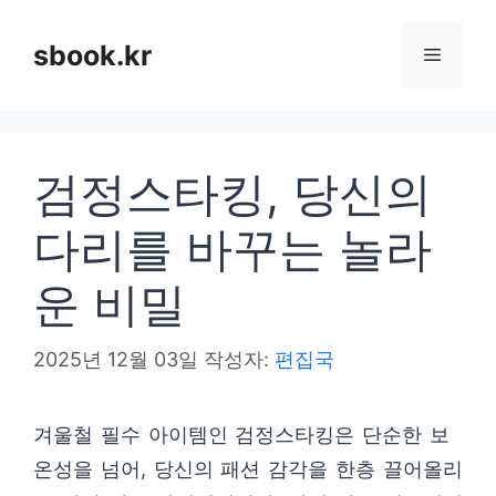
컨
텐
sbook.kr
메
츠
로
뉴
건
검정스타킹, 당신의
너
뛰
다리를 바꾸는 놀라
기
운 비밀
2025년 12월 03일
작성자:
편집국
겨울철 필수 아이템인 검정스타킹은 단순한 보
온성을 넘어, 당신의 패션 감각을 한층 끌어올리