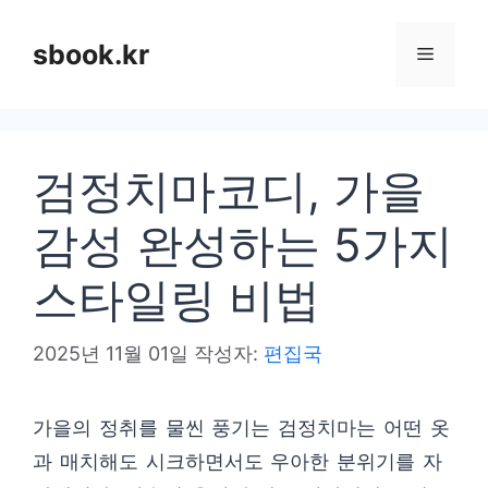
컨
텐
sbook.kr
메
츠
로
뉴
건
검정치마코디, 가을
너
뛰
감성 완성하는 5가지
기
스타일링 비법
2025년 11월 01일
작성자:
편집국
가을의 정취를 물씬 풍기는 검정치마는 어떤 옷
과 매치해도 시크하면서도 우아한 분위기를 자