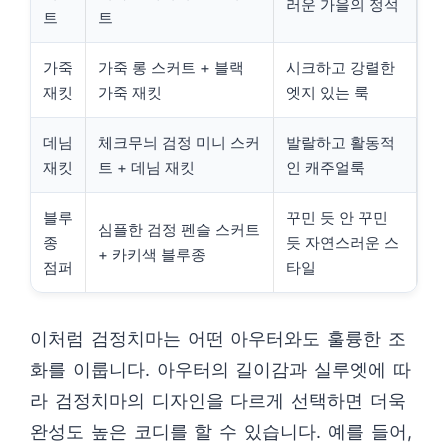
러운 가을의 정석
트
트
가죽
가죽 롱 스커트 + 블랙
시크하고 강렬한
재킷
가죽 재킷
엣지 있는 룩
데님
체크무늬 검정 미니 스커
발랄하고 활동적
재킷
트 + 데님 재킷
인 캐주얼룩
블루
꾸민 듯 안 꾸민
심플한 검정 펜슬 스커트
종
듯 자연스러운 스
+ 카키색 블루종
점퍼
타일
이처럼 검정치마는 어떤 아우터와도 훌륭한 조
화를 이룹니다. 아우터의 길이감과 실루엣에 따
라 검정치마의 디자인을 다르게 선택하면 더욱
완성도 높은 코디를 할 수 있습니다. 예를 들어,