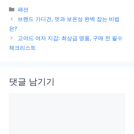
카
패션
테
브랜드 가디건, 멋과 보온성 완벽 잡는 비법
고
은?
리
고야드 여자 지갑: 최상급 명품, 구매 전 필수
체크리스트
댓글 남기기
댓
글