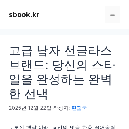
컨
텐
sbook.kr
메
츠
로
뉴
건
고급 남자 선글라스
너
뛰
브랜드: 당신의 스타
기
일을 완성하는 완벽
한 선택
2025년 12월 22일
작성자:
편집국
눈부신 햇살 아래, 당신의 멋을 한층 끌어올릴