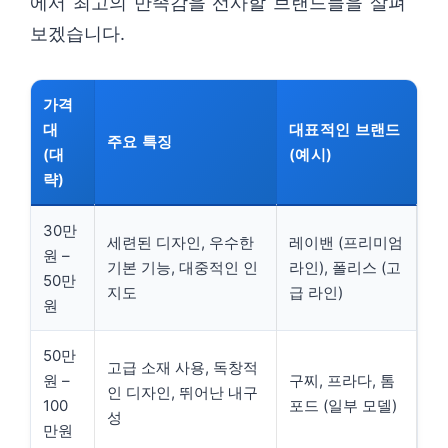
에서 최고의 만족감을 선사할 브랜드들을 살펴
보겠습니다.
가격
대
대표적인 브랜드
주요 특징
(대
(예시)
략)
30만
세련된 디자인, 우수한
레이밴 (프리미엄
원 –
기본 기능, 대중적인 인
라인), 폴리스 (고
50만
지도
급 라인)
원
50만
고급 소재 사용, 독창적
원 –
구찌, 프라다, 톰
인 디자인, 뛰어난 내구
100
포드 (일부 모델)
성
만원