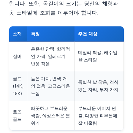
합니다. 또한, 목걸이의 크기는 당신의 체형과
옷 스타일에 조화를 이루어야 합니다.
소재
특징
추천 대상
은은한 광택, 합리적
데일리 착용, 캐주얼
실버
인 가격, 알레르기
한 스타일
반응 적음
골드
높은 가치, 변색 거
특별한 날 착용, 격식
(14K,
의 없음, 고급스러운
있는 자리, 투자 가치
18K)
느낌
따뜻하고 부드러운
부드러운 이미지 연
로즈
색감, 여성스러운 분
출, 다양한 피부톤에
골드
위기
잘 어울림