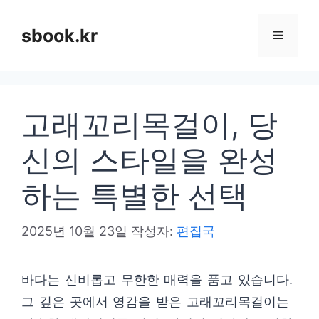
컨
텐
sbook.kr
메
츠
로
뉴
건
고래꼬리목걸이, 당
너
뛰
신의 스타일을 완성
기
하는 특별한 선택
2025년 10월 23일
작성자:
편집국
바다는 신비롭고 무한한 매력을 품고 있습니다.
그 깊은 곳에서 영감을 받은 고래꼬리목걸이는