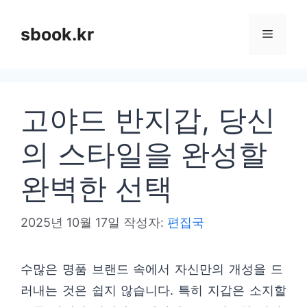
컨
텐
sbook.kr
메
츠
로
뉴
건
고야드 반지갑, 당신
너
뛰
의 스타일을 완성할
기
완벽한 선택
2025년 10월 17일
작성자:
편집국
수많은 명품 브랜드 속에서 자신만의 개성을 드
러내는 것은 쉽지 않습니다. 특히 지갑은 소지할