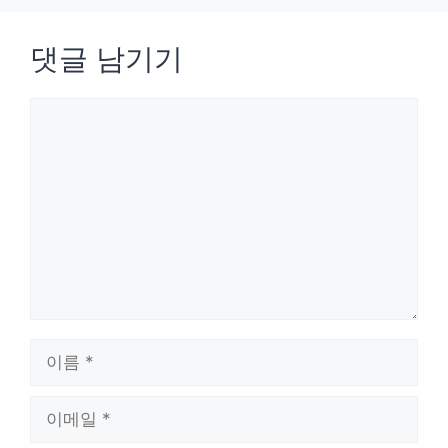
댓글 남기기
댓
글
이
름
이
메