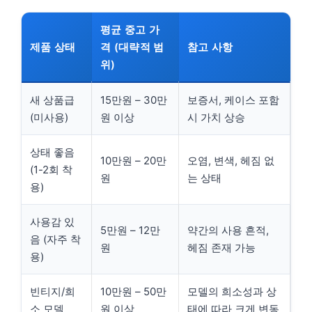
평균 중고 가
제품 상태
격 (대략적 범
참고 사항
위)
새 상품급
15만원 – 30만
보증서, 케이스 포함
(미사용)
원 이상
시 가치 상승
상태 좋음
10만원 – 20만
오염, 변색, 헤짐 없
(1-2회 착
원
는 상태
용)
사용감 있
5만원 – 12만
약간의 사용 흔적,
음 (자주 착
원
헤짐 존재 가능
용)
빈티지/희
10만원 – 50만
모델의 희소성과 상
소 모델
원 이상
태에 따라 크게 변동