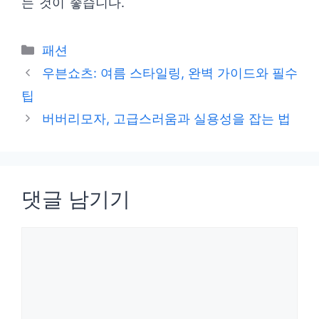
는 것이 좋습니다.
카
패션
테
우븐쇼츠: 여름 스타일링, 완벽 가이드와 필수
고
팁
리
버버리모자, 고급스러움과 실용성을 잡는 법
댓글 남기기
댓
글