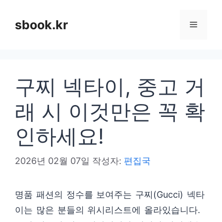
컨
텐
sbook.kr
메
츠
로
뉴
건
구찌 넥타이, 중고 거
너
뛰
래 시 이것만은 꼭 확
기
인하세요!
2026년 02월 07일
작성자:
편집국
명품 패션의 정수를 보여주는 구찌(Gucci) 넥타
이는 많은 분들의 위시리스트에 올라있습니다.