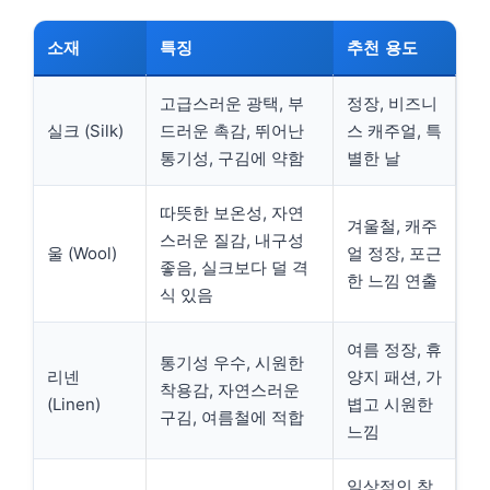
소재
특징
추천 용도
고급스러운 광택, 부
정장, 비즈니
실크 (Silk)
드러운 촉감, 뛰어난
스 캐주얼, 특
통기성, 구김에 약함
별한 날
따뜻한 보온성, 자연
겨울철, 캐주
스러운 질감, 내구성
울 (Wool)
얼 정장, 포근
좋음, 실크보다 덜 격
한 느낌 연출
식 있음
여름 정장, 휴
통기성 우수, 시원한
리넨
양지 패션, 가
착용감, 자연스러운
(Linen)
볍고 시원한
구김, 여름철에 적합
느낌
일상적인 착