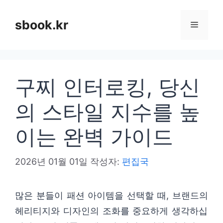
컨
텐
sbook.kr
메
츠
로
뉴
건
구찌 인터로킹, 당신
너
뛰
의 스타일 지수를 높
기
이는 완벽 가이드
2026년 01월 01일
작성자:
편집국
많은 분들이 패션 아이템을 선택할 때, 브랜드의
헤리티지와 디자인의 조화를 중요하게 생각하십