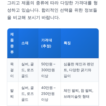
그리고 제품의 종류에 따라 다양한 가격대를 형
성하고 있습니다. 합리적인 선택을 위한 정보들
을 비교해 보시기 바랍니다.
제
품
가격대
소재
특징
종
(추정)
류
목
실버, 골
50만원 –
심플한 체인과 펜던
걸
드, 로즈
300만원
트, 다양한 굵기와
이
골드
이상
길이
실버, 골
40만원 –
팔
체인 팔찌, 참 팔찌,
드, 로즈
250만원
찌
브레이슬릿 형태
골드
이상