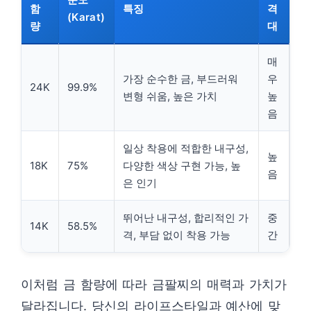
함
특징
격
(Karat)
량
대
매
가장 순수한 금, 부드러워
우
24K
99.9%
변형 쉬움, 높은 가치
높
음
일상 착용에 적합한 내구성,
높
18K
75%
다양한 색상 구현 가능, 높
음
은 인기
뛰어난 내구성, 합리적인 가
중
14K
58.5%
격, 부담 없이 착용 가능
간
이처럼 금 함량에 따라 금팔찌의 매력과 가치가
달라집니다. 당신의 라이프스타일과 예산에 맞