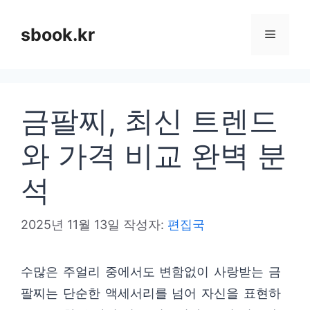
컨
텐
sbook.kr
메
츠
로
뉴
건
금팔찌, 최신 트렌드
너
뛰
와 가격 비교 완벽 분
기
석
2025년 11월 13일
작성자:
편집국
수많은 주얼리 중에서도 변함없이 사랑받는 금
팔찌는 단순한 액세서리를 넘어 자신을 표현하