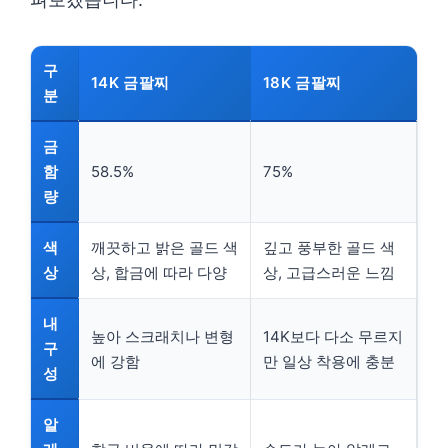
구
14K 금팔찌
18K 금팔찌
분
금
함
58.5%
75%
량
색
깨끗하고 밝은 골드 색
깊고 풍부한 골드 색
상
상, 합금에 따라 다양
상, 고급스러운 느낌
내
높아 스크래치나 변형
14K보다 다소 무르지
구
에 강함
만 일상 착용에 충분
성
알