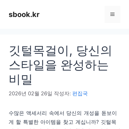
컨
텐
sbook.kr
메
츠
로
뉴
건
깃털목걸이, 당신의
너
뛰
스타일을 완성하는
기
비밀
2026년 02월 26일
작성자:
편집국
수많은 액세서리 속에서 당신의 개성을 돋보이
게 할 특별한 아이템을 찾고 계십니까? 깃털목