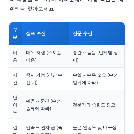
결책을 찾아보세요.
구
셀프 수선
전문 수선
분
비
매우 저렴 (소모품
중간 ~ 높음 (업체별 상
용
비용)
이)
시
즉시 가능 (간단 수
수일 ~ 수주 소요 (수선
간
선 시)
범위에 따라)
난
쉬움 ~ 중간 (수선
이
전문가의 숙련도 필요
종류에 따라)
도
결
만족도 편차 큼 (숙
높은 완성도 및 내구성