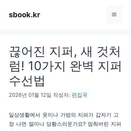
컨
텐
sbook.kr
메
츠
로
뉴
건
끊어진 지퍼, 새 것처
너
뛰
럼! 10가지 완벽 지퍼
기
수선법
2026년 01월 12일
작성자:
편집국
일상생활에서 옷이나 가방의 지퍼가 갑자기 고
장 나면 얼마나 당황스러운가요? 멈춰버린 지퍼