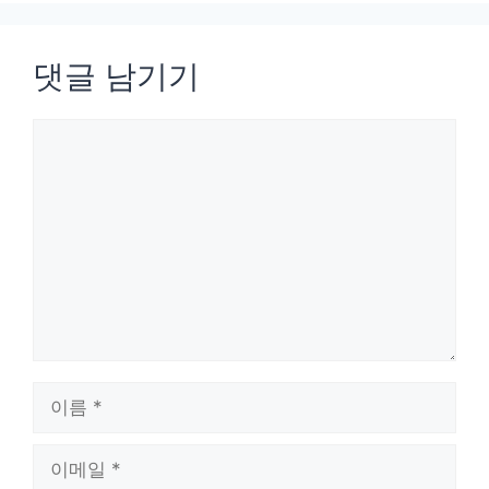
댓글 남기기
댓
글
이
름
이