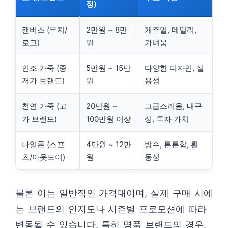
정)
캔버스 (무지/
2만원 ~ 8만
캐주얼, 데일리,
로고)
원
가벼움
인조 가죽 (중
5만원 ~ 15만
다양한 디자인, 실
저가 브랜드)
원
용성
천연 가죽 (고
20만원 ~
고급스러움, 내구
가 브랜드)
100만원 이상
성, 투자 가치
나일론 (스포
4만원 ~ 12만
방수, 튼튼함, 활
츠/아웃도어)
원
동성
물론 이는 일반적인 가격대이며, 실제 구매 시에
는 브랜드의 인지도나 시즌별 프로모션에 따라
변동될 수 있습니다. 특히 명품 브랜드의 경우,