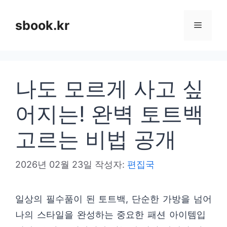
컨
텐
sbook.kr
메
츠
로
뉴
건
나도 모르게 사고 싶
너
뛰
어지는! 완벽 토트백
기
고르는 비법 공개
2026년 02월 23일
작성자:
편집국
일상의 필수품이 된 토트백, 단순한 가방을 넘어
나의 스타일을 완성하는 중요한 패션 아이템입