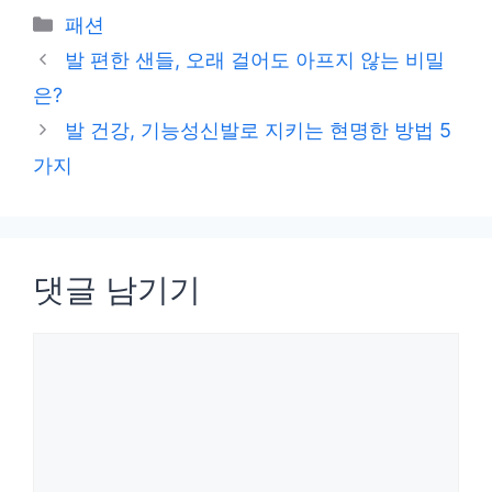
카
패션
테
발 편한 샌들, 오래 걸어도 아프지 않는 비밀
고
은?
리
발 건강, 기능성신발로 지키는 현명한 방법 5
가지
댓글 남기기
댓
글