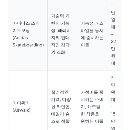
11
만
기술력 기
원
아디다스 스케
반의 기능
기능성과 스
대
이트보딩
성, 헤리티
타일을 동시
~
(Adidas
지와 현대
에 중시하는
22
Skateboarding)
적인 감각
이들
만
의 조화
원
대
7
만
합리적인
가성비를 중
원
가격, 다양
시하는 소비
대
에어워커
한 라인업,
자, 캐주얼
~
(Airwalk)
데일리 슈
한 착용을
15
즈로 적합
원하는 이들
만
원