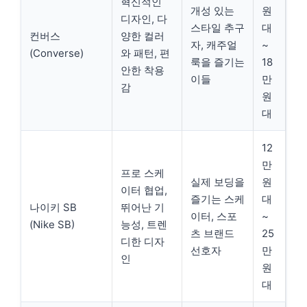
혁신적인
개성 있는
원
디자인, 다
스타일 추구
대
컨버스
양한 컬러
자, 캐주얼
~
(Converse)
와 패턴, 편
룩을 즐기는
18
안한 착용
이들
만
감
원
대
12
만
프로 스케
실제 보딩을
원
이터 협업,
즐기는 스케
대
나이키 SB
뛰어난 기
이터, 스포
~
(Nike SB)
능성, 트렌
츠 브랜드
25
디한 디자
선호자
만
인
원
대