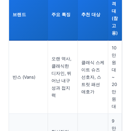
격
대
브랜드
주요 특징
추천 대상
(참
고
용)
10
만
오랜 역사,
클래식 스케
원
클래식한
이트 슈즈
대
디자인, 뛰
반스 (Vans)
선호자, 스
~
어난 내구
트릿 패션
20
성과 접지
애호가
만
력
원
대
9
만