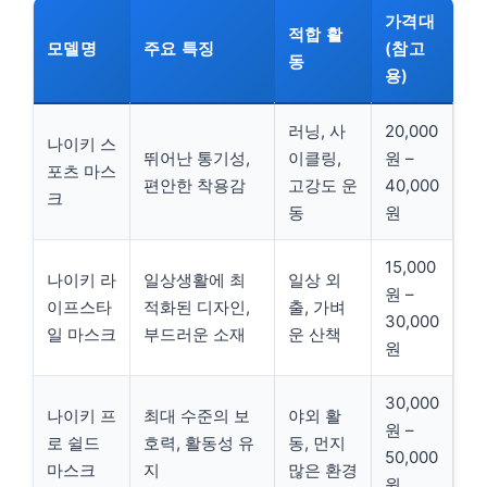
가격대
적합 활
모델명
주요 특징
(참고
동
용)
러닝, 사
20,000
나이키 스
뛰어난 통기성,
이클링,
원 –
포츠 마스
편안한 착용감
고강도 운
40,000
크
동
원
15,000
나이키 라
일상생활에 최
일상 외
원 –
이프스타
적화된 디자인,
출, 가벼
30,000
일 마스크
부드러운 소재
운 산책
원
30,000
나이키 프
최대 수준의 보
야외 활
원 –
로 쉴드
호력, 활동성 유
동, 먼지
50,000
마스크
지
많은 환경
원