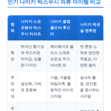
인기 나이키 빅스우시 의류 아이템 비교
나이키 스포
나이키 클럽
항
나이키 에센
츠웨어 빅스
풀오버 후드
목
셜 맨투맨
우시 티셔츠
티
뛰어난 통기성
헤비웨이트 플
면 혼방 소
특
과 부드러운
리스 소재로
재로 편안한
징
터치감, 심플
보온성 우수,
착용감, 다
한 디자인
넉넉한 핏
양한 컬러
추
가을, 겨울철
실내외 활
천
일상복, 가벼
데일리룩, 활
동, 편안함
대
운 운동복
동적인 라이프
을 중시하는
상
스타일
스타일
주