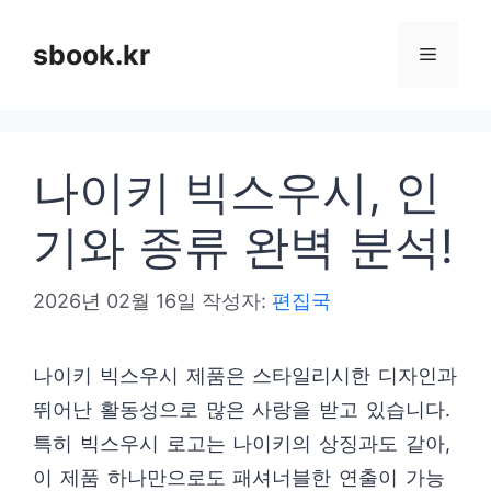
컨
텐
sbook.kr
메
츠
로
뉴
건
나이키 빅스우시, 인
너
뛰
기와 종류 완벽 분석!
기
2026년 02월 16일
작성자:
편집국
나이키 빅스우시 제품은 스타일리시한 디자인과
뛰어난 활동성으로 많은 사랑을 받고 있습니다.
특히 빅스우시 로고는 나이키의 상징과도 같아,
이 제품 하나만으로도 패셔너블한 연출이 가능