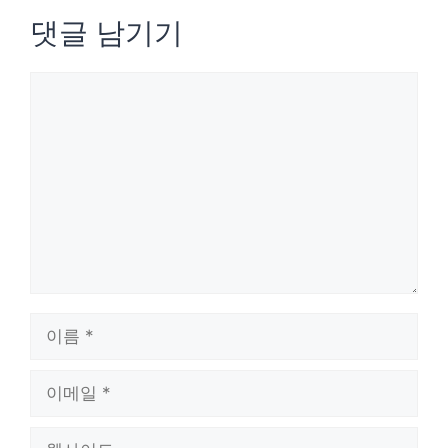
댓글 남기기
댓
글
이
름
이
메
웹
일