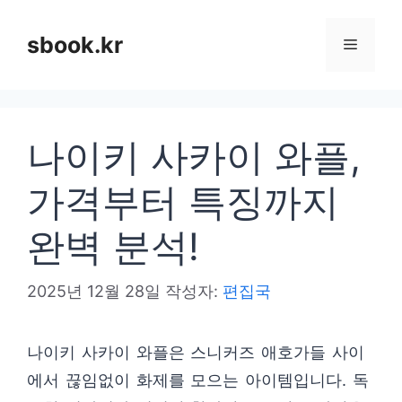
컨
텐
sbook.kr
메
츠
로
뉴
건
나이키 사카이 와플,
너
뛰
가격부터 특징까지
기
완벽 분석!
2025년 12월 28일
작성자:
편집국
나이키 사카이 와플은 스니커즈 애호가들 사이
에서 끊임없이 화제를 모으는 아이템입니다. 독