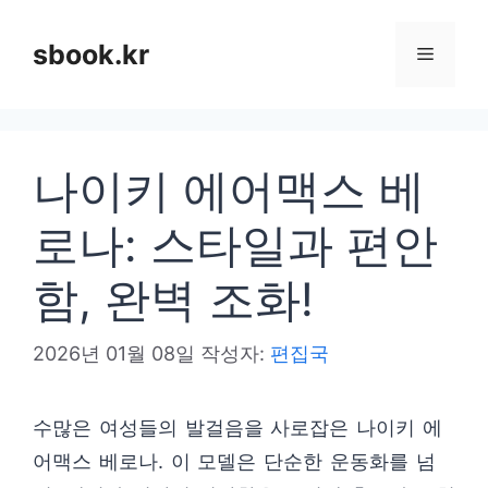
컨
텐
sbook.kr
메
츠
로
뉴
건
나이키 에어맥스 베
너
뛰
로나: 스타일과 편안
기
함, 완벽 조화!
2026년 01월 08일
작성자:
편집국
수많은 여성들의 발걸음을 사로잡은 나이키 에
어맥스 베로나. 이 모델은 단순한 운동화를 넘