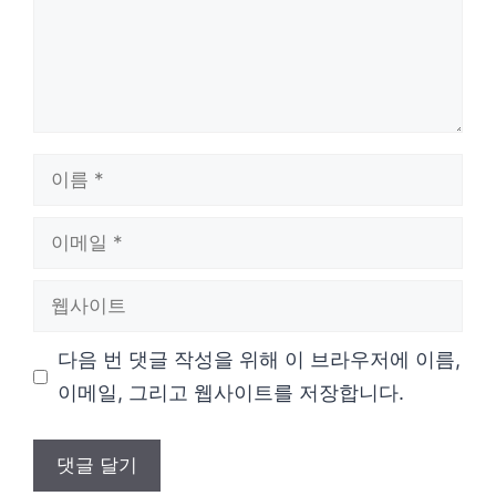
이
름
이
메
웹
일
사
다음 번 댓글 작성을 위해 이 브라우저에 이름,
이
이메일, 그리고 웹사이트를 저장합니다.
트