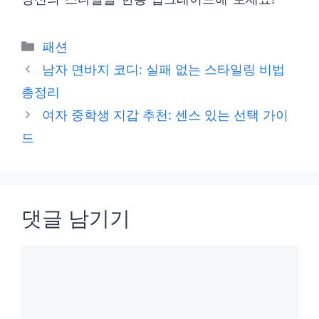
카
패션
테
남자 면바지 코디: 실패 없는 스타일링 비법
고
총정리
리
여자 중학생 지갑 추천: 센스 있는 선택 가이
드
댓글 남기기
댓
글