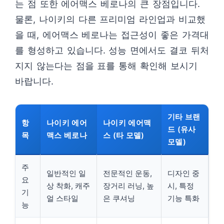
는 점 또한 에어맥스 베로나의 큰 장점입니다.
물론, 나이키의 다른 프리미엄 라인업과 비교했
을 때, 에어맥스 베로나는 접근성이 좋은 가격대
를 형성하고 있습니다. 성능 면에서도 결코 뒤처
지지 않는다는 점을 표를 통해 확인해 보시기
바랍니다.
기타 브랜
항
나이키 에어
나이키 에어맥
드 (유사
목
맥스 베로나
스 (타 모델)
모델)
주
일반적인 일
전문적인 운동,
디자인 중
요
상 착화, 캐주
장거리 러닝, 높
시, 특정
기
얼 스타일
은 쿠셔닝
기능 특화
능