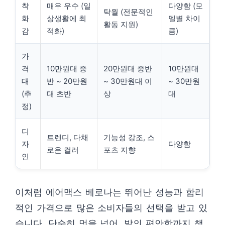
착
매우 우수 (일
다양함 (모
탁월 (전문적인
화
상생활에 최
델별 차이
활동 지원)
감
적화)
큼)
가
격
10만원대 중
20만원대 중반
10만원대
대
반 ~ 20만원
~ 30만원대 이
~ 30만원
(추
대 초반
상
대
정)
디
트렌디, 다채
기능성 강조, 스
자
다양함
로운 컬러
포츠 지향
인
이처럼 에어맥스 베로나는 뛰어난 성능과 합리
적인 가격으로 많은 소비자들의 선택을 받고 있
습니다. 단순히 멋을 넘어, 발의 편안함까지 책