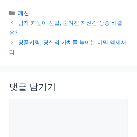
카
패션
테
남자 키높이 신발, 숨겨진 자신감 상승 비결
고
은?
리
명품키링, 당신의 가치를 높이는 비밀 액세서
리
댓글 남기기
댓
글