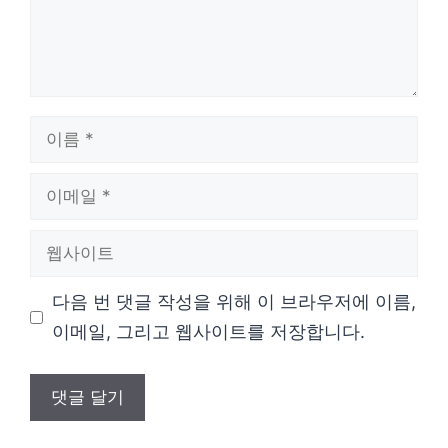
이
름
이
메
웹
일
사
다음 번 댓글 작성을 위해 이 브라우저에 이름,
이
이메일, 그리고 웹사이트를 저장합니다.
트