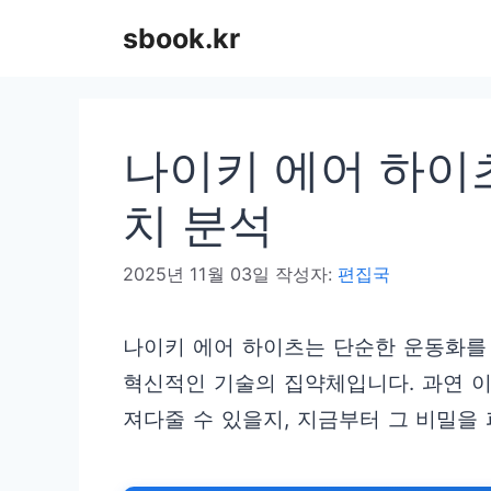
컨
sbook.kr
텐
츠
로
나이키 에어 하이츠
건
너
치 분석
뛰
2025년 11월 03일
작성자:
편집국
기
나이키 에어 하이츠는 단순한 운동화를 
혁신적인 기술의 집약체입니다. 과연 이
져다줄 수 있을지, 지금부터 그 비밀을