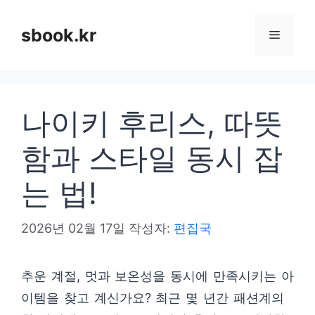
컨
텐
sbook.kr
메
츠
로
뉴
건
나이키 후리스, 따뜻
너
뛰
함과 스타일 동시 잡
기
는 법!
2026년 02월 17일
작성자:
편집국
추운 계절, 멋과 보온성을 동시에 만족시키는 아
이템을 찾고 계신가요? 최근 몇 년간 패션계의