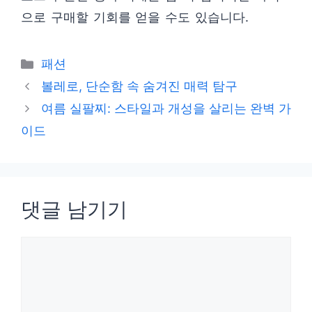
으로 구매할 기회를 얻을 수도 있습니다.
카
패션
테
볼레로, 단순함 속 숨겨진 매력 탐구
고
여름 실팔찌: 스타일과 개성을 살리는 완벽 가
리
이드
댓글 남기기
댓
글