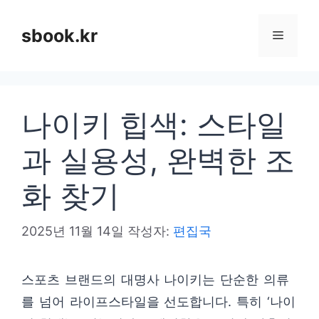
컨
텐
sbook.kr
메
츠
로
뉴
건
나이키 힙색: 스타일
너
뛰
과 실용성, 완벽한 조
기
화 찾기
2025년 11월 14일
작성자:
편집국
스포츠 브랜드의 대명사 나이키는 단순한 의류
를 넘어 라이프스타일을 선도합니다. 특히 ‘나이