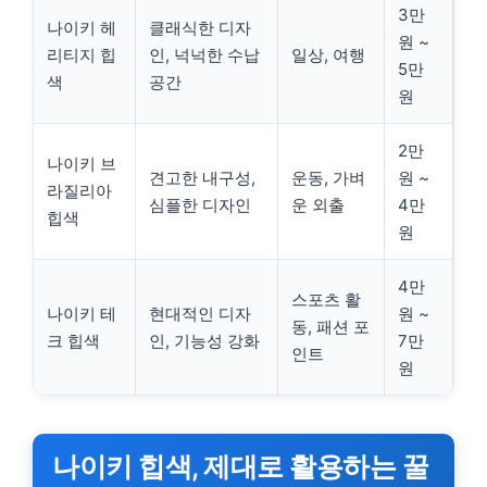
3만
나이키 헤
클래식한 디자
원 ~
리티지 힙
인, 넉넉한 수납
일상, 여행
5만
색
공간
원
2만
나이키 브
견고한 내구성,
운동, 가벼
원 ~
라질리아
심플한 디자인
운 외출
4만
힙색
원
4만
스포츠 활
나이키 테
현대적인 디자
원 ~
동, 패션 포
크 힙색
인, 기능성 강화
7만
인트
원
나이키 힙색, 제대로 활용하는 꿀