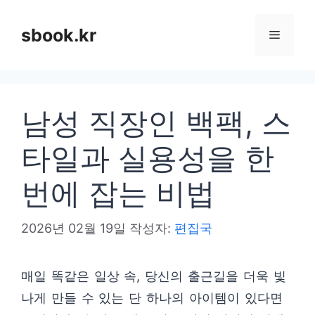
컨
텐
sbook.kr
메
츠
로
뉴
건
남성 직장인 백팩, 스
너
뛰
타일과 실용성을 한
기
번에 잡는 비법
2026년 02월 19일
작성자:
편집국
매일 똑같은 일상 속, 당신의 출근길을 더욱 빛
나게 만들 수 있는 단 하나의 아이템이 있다면