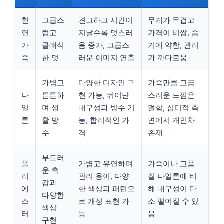
천
고급스
견고하고 시간이
무게가 무겁고
연
럽고
지날수록 멋스러
가격이 비쌈, 습
가
클래식
움 증가, 고급스
기에 약함, 관리
죽
한 멋
러운 이미지 연출
가 까다로움
가볍고
다양한 디자인 구
가죽만큼 고급
나
튼튼하
현 가능, 뛰어난
스러운 느낌은
일
며 생
내구성과 방수 기
덜함, 심미적 측
론
활 방
능, 합리적인 가
면에서 개인차
수
격
존재
부드러
폴
가볍고 유연하며
가죽이나 고품
운 촉
리
관리 용이, 다양
질 나일론에 비
감과
에
한 색상과 패턴으
해 내구성이 다
다양한
스
로 개성 표현 가
소 떨어질 수 있
색상
터
능
음
구현