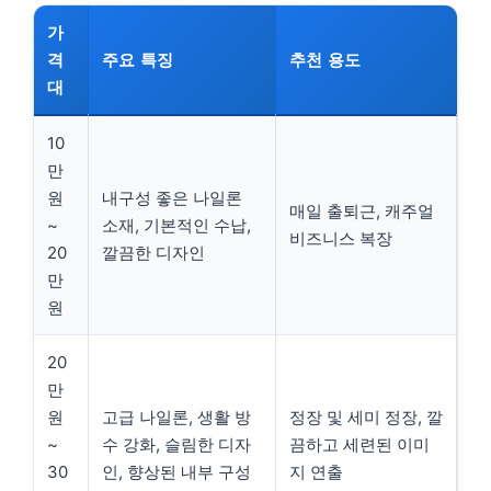
가
격
주요 특징
추천 용도
대
10
만
원
내구성 좋은 나일론
매일 출퇴근, 캐주얼
~
소재, 기본적인 수납,
비즈니스 복장
20
깔끔한 디자인
만
원
20
만
원
고급 나일론, 생활 방
정장 및 세미 정장, 깔
~
수 강화, 슬림한 디자
끔하고 세련된 이미
30
인, 향상된 내부 구성
지 연출