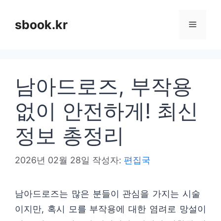
컨
텐
sbook.kr
메
츠
로
뉴
건
남아드로즈, 부작용
너
뛰
없이 안전하게! 최신
기
정보 총정리
2026년 02월 28일
작성자:
편집국
남아드로즈는 많은 분들이 관심을 가지는 시술
이지만, 혹시 모를 부작용에 대한 염려로 망설이