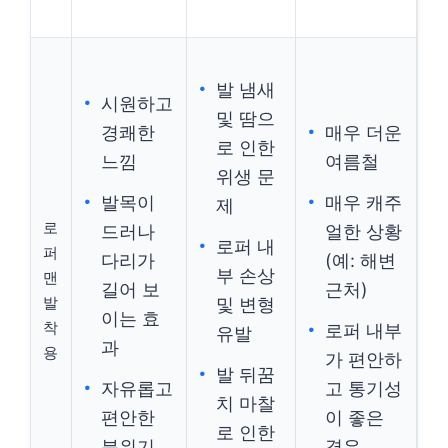
발 냄새
시원하고
및 땀으
경쾌한
매우 더운
로 인한
느낌
여름철
위생 문
발목이
매우 캐주
제
로
드러나
얼한 상황
로퍼 내
퍼
다리가
(예: 해변
부 손상
맨
길어 보
근처)
발
및 변형
이는 효
착
로퍼 내부
유발
과
용
가 편안하
발 뒤꿈
자유롭고
고 통기성
치 마찰
편안한
이 좋은
로 인한
분위기
경우