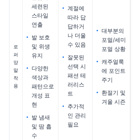
세련된
계절에
스타일
따라 답
연출
답하거
대부분의
나 더울
발 보호
포멀/세미
수 있음
및 위생
로
포멀 상황
퍼
유지
잘못된
캐주얼룩
양
선택 시
다양한
말
에 포인트
패션 테
색상과
착
주기
러리스
용
패턴으로
환절기 및
트
개성 표
겨울 시즌
현
추가적
인 관리
발 냄새
필요
및 땀 흡
수