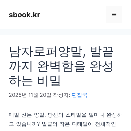
컨
텐
sbook.kr
메
츠
로
뉴
건
남자로퍼양말, 발끝
너
뛰
까지 완벽함을 완성
기
하는 비밀
2025년 11월 20일
작성자:
편집국
매일 신는 양말, 당신의 스타일을 얼마나 완성하
고 있습니까? 발끝의 작은 디테일이 전체적인