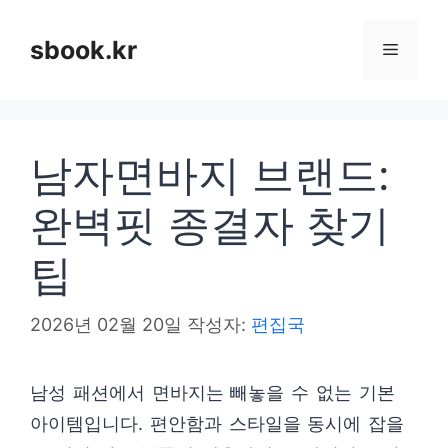
컨
텐
sbook.kr
메
츠
로
뉴
건
남자면바지 브랜드:
너
뛰
완벽핏 종결자 찾기
기
팁
2026년 02월 20일
작성자:
편집국
남성 패션에서 면바지는 빼놓을 수 없는 기본
아이템입니다. 편안함과 스타일을 동시에 잡을