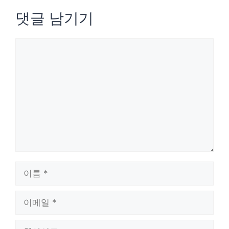
댓글 남기기
댓
글
이
름
이
메
웹
일