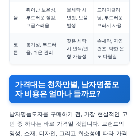
뛰어난 보온성,
물세탁 시
드라이클리
울
부드러운 질감,
변형, 보풀
닝, 부드러운
고급스러움
발생
브러시 사용
잦은 세탁
손세탁, 자연
코
통기성, 부드러
시 변색/변
건조, 약한 온
튼
움, 쉬운 관리
형 가능성
도 다림질
가격대는 천차만별, 남자명품모
자 비용은 얼마나 들까요?
남자명품모자를 구매하기 전, 가장 현실적인 고
민 중 하나는 바로 가격일 것입니다. 브랜드의
명성, 소재, 디자인, 그리고 희소성에 따라 가격