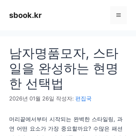
컨
텐
sbook.kr
메
츠
로
뉴
건
남자명품모자, 스타
너
뛰
일을 완성하는 현명
기
한 선택법
2026년 01월 26일
작성자:
편집국
머리끝에서부터 시작되는 완벽한 스타일링, 과
연 어떤 요소가 가장 중요할까요? 수많은 패션