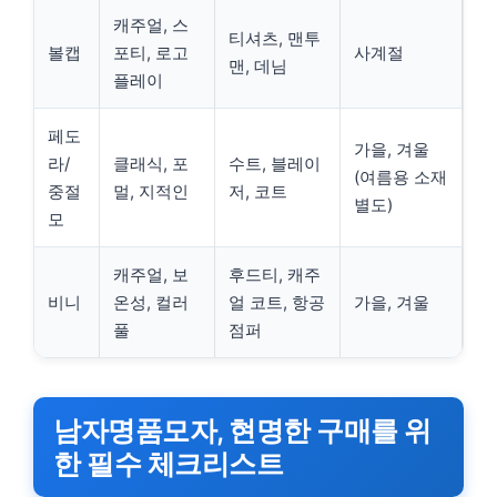
캐주얼, 스
티셔츠, 맨투
볼캡
포티, 로고
사계절
맨, 데님
플레이
페도
가을, 겨울
라/
클래식, 포
수트, 블레이
(여름용 소재
중절
멀, 지적인
저, 코트
별도)
모
캐주얼, 보
후드티, 캐주
비니
온성, 컬러
얼 코트, 항공
가을, 겨울
풀
점퍼
남자명품모자, 현명한 구매를 위
한 필수 체크리스트