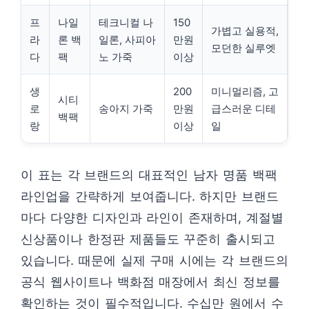
프
나일
테크니컬 나
150
가볍고 실용적,
라
론 백
일론, 사피아
만원
모던한 실루엣
다
팩
노 가죽
이상
생
200
미니멀리즘, 고
시티
로
송아지 가죽
만원
급스러운 디테
백팩
랑
이상
일
이 표는 각 브랜드의 대표적인 남자 명품 백팩
라인업을 간략하게 보여줍니다. 하지만 브랜드
마다 다양한 디자인과 라인이 존재하며, 계절별
신상품이나 한정판 제품들도 꾸준히 출시되고
있습니다. 때문에 실제 구매 시에는 각 브랜드의
공식 웹사이트나 백화점 매장에서 최신 정보를
확인하는 것이 필수적입니다. 수십만 원에서 수