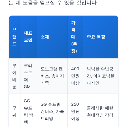
는 데 도움을 얻으실 수 있을 것입니다.
가
브
격
대표
랜
소재
대
주요 특징
모델
드
(추
정)
루
크리
모노그램 캔
400
넉넉한 수납공
이
스토
버스, 송아지
만원
간, 아이코닉한
비
퍼
가죽
이상
디자인
통
GM
GG
GG 슈프림
250
구
슈프
클래식한 패턴,
캔버스, 가죽
만원
찌
림 백
현대적인 감각
트리밍
이상
팩