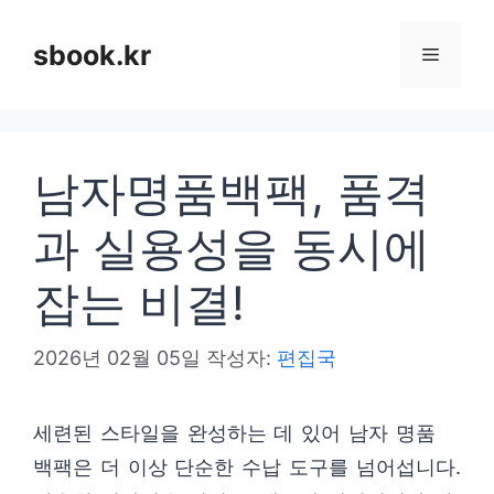
컨
텐
sbook.kr
메
츠
로
뉴
건
남자명품백팩, 품격
너
뛰
과 실용성을 동시에
기
잡는 비결!
2026년 02월 05일
작성자:
편집국
세련된 스타일을 완성하는 데 있어 남자 명품
백팩은 더 이상 단순한 수납 도구를 넘어섭니다.