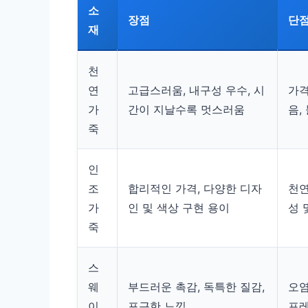
소
장점
단
재
천
연
고급스러움, 내구성 우수, 시
가격
가
간이 지날수록 멋스러움
음,
죽
인
조
합리적인 가격, 다양한 디자
천연
가
인 및 색상 구현 용이
성 
죽
스
웨
부드러운 촉감, 독특한 질감,
오염
이
포근한 느낌
프레