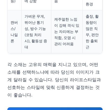
등)
에 강함
음
환경
가벼운 무게,
출장, 활
캐주얼한 느낌
캔버
뛰어난 통기
동량이
이 강해 격식 있
스/
성, 방수 기능
많은 직
는 자리에는 부
나일
(코팅 처리
무, 편안
적합, 오염 시
론
시), 활동성 증
한 출퇴
관리 어려움
대
근
각 소재는 고유의 매력을 지니고 있으며, 어떤
소재를 선택하느냐에 따라 당신의 이미지가 크
게 달라질 수 있습니다. 당신의 라이프스타일과
선호하는 스타일에 맞춰 신중하게 결정하는 것
이 좋습니다.