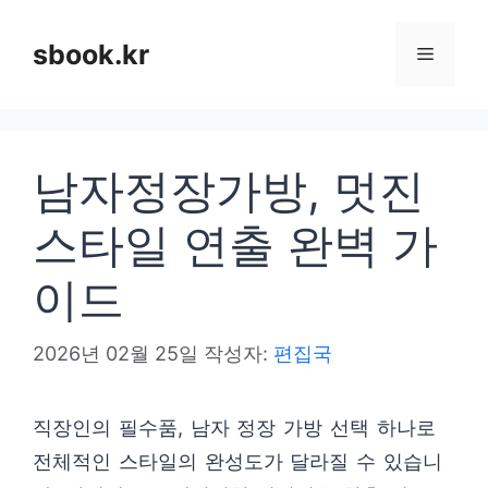
컨
텐
sbook.kr
메
츠
로
뉴
건
남자정장가방, 멋진
너
뛰
스타일 연출 완벽 가
기
이드
2026년 02월 25일
작성자:
편집국
직장인의 필수품, 남자 정장 가방 선택 하나로
전체적인 스타일의 완성도가 달라질 수 있습니