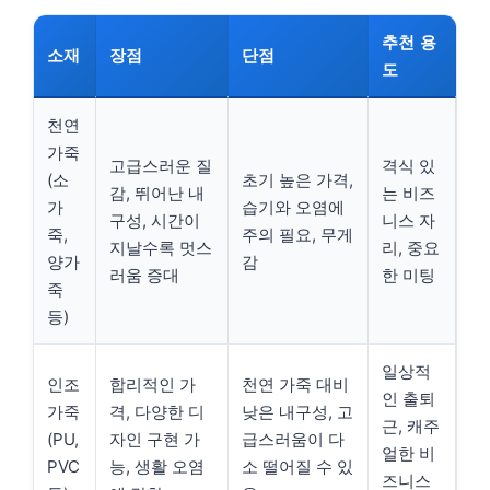
추천 용
소재
장점
단점
도
천연
가죽
고급스러운 질
격식 있
(소
초기 높은 가격,
감, 뛰어난 내
는 비즈
가
습기와 오염에
구성, 시간이
니스 자
죽,
주의 필요, 무게
지날수록 멋스
리, 중요
양가
감
러움 증대
한 미팅
죽
등)
일상적
인조
합리적인 가
천연 가죽 대비
인 출퇴
가죽
격, 다양한 디
낮은 내구성, 고
근, 캐주
(PU,
자인 구현 가
급스러움이 다
얼한 비
PVC
능, 생활 오염
소 떨어질 수 있
즈니스