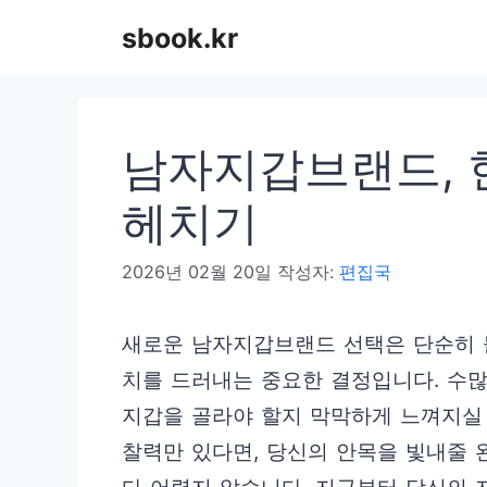
컨
sbook.kr
텐
츠
로
남자지갑브랜드, 
건
너
헤치기
뛰
2026년 02월 20일
작성자:
편집국
기
새로운 남자지갑브랜드 선택은 단순히 
치를 드러내는 중요한 결정입니다. 수
지갑을 골라야 할지 막막하게 느껴지실 
찰력만 있다면, 당신의 안목을 빛내줄