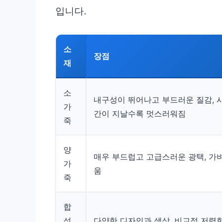
입니다.
소
장점
재
소
내구성이 뛰어나고 부드러운 질감, 
가
간이 지날수록 멋스러워짐
죽
양
매우 부드럽고 고급스러운 광택, 가
가
움
죽
합
성
다양한 디자인과 색상, 비교적 저렴