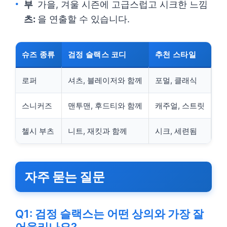
부
가을, 겨울 시즌에 고급스럽고 시크한 느낌
츠:
을 연출할 수 있습니다.
슈즈 종류
검정 슬랙스 코디
추천 스타일
로퍼
셔츠, 블레이저와 함께
포멀, 클래식
스니커즈
맨투맨, 후드티와 함께
캐주얼, 스트릿
첼시 부츠
니트, 재킷과 함께
시크, 세련됨
자주 묻는 질문
Q1: 검정 슬랙스는 어떤 상의와 가장 잘