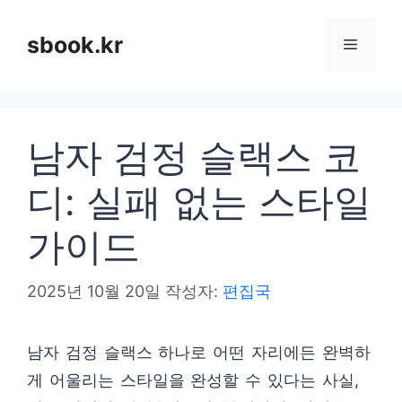
컨
텐
sbook.kr
메
츠
로
뉴
건
남자 검정 슬랙스 코
너
뛰
디: 실패 없는 스타일
기
가이드
2025년 10월 20일
작성자:
편집국
남자 검정 슬랙스 하나로 어떤 자리에든 완벽하
게 어울리는 스타일을 완성할 수 있다는 사실,