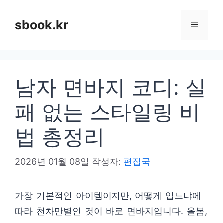
컨
텐
sbook.kr
메
츠
로
뉴
건
남자 면바지 코디: 실
너
뛰
패 없는 스타일링 비
기
법 총정리
2026년 01월 08일
작성자:
편집국
가장 기본적인 아이템이지만, 어떻게 입느냐에
따라 천차만별인 것이 바로 면바지입니다. 올봄,