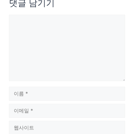
댓글 남기기
댓
글
이
름
이
메
웹
일
사