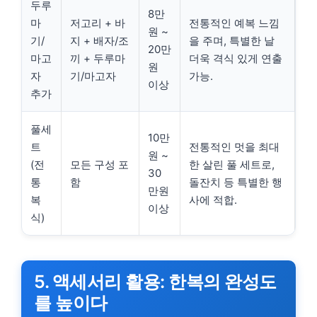
두루
8만
마
저고리 + 바
전통적인 예복 느낌
원 ~
기/
지 + 배자/조
을 주며, 특별한 날
20만
마고
끼 + 두루마
더욱 격식 있게 연출
원
자
기/마고자
가능.
이상
추가
풀세
10만
트
전통적인 멋을 최대
원 ~
(전
모든 구성 포
한 살린 풀 세트로,
30
통
함
돌잔치 등 특별한 행
만원
복
사에 적합.
이상
식)
5. 액세서리 활용: 한복의 완성도
를 높이다