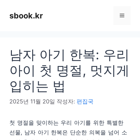
컨
텐
sbook.kr
메
츠
로
뉴
건
남자 아기 한복: 우리
너
뛰
아이 첫 명절, 멋지게
기
입히는 법
2025년 11월 20일
작성자:
편집국
첫 명절을 맞이하는 우리 아기를 위한 특별한
선물, 남자 아기 한복은 단순한 의복을 넘어 소