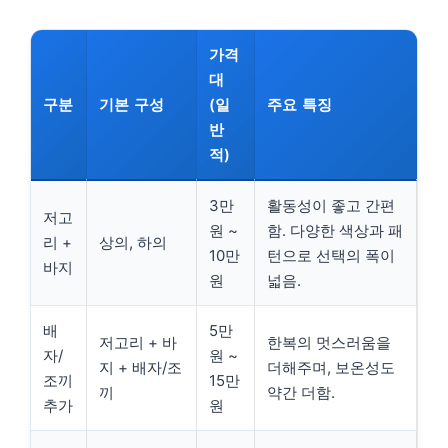
가격
대
구분
기본 구성
(일
주요 특징
반
적)
3만
활동성이 좋고 간편
저고
원 ~
함. 다양한 색상과 패
리 +
상의, 하의
10만
턴으로 선택의 폭이
바지
원
넓음.
배
5만
저고리 + 바
한복의 멋스러움을
자/
원 ~
지 + 배자/조
더해주며, 보온성도
조끼
15만
끼
약간 더함.
추가
원