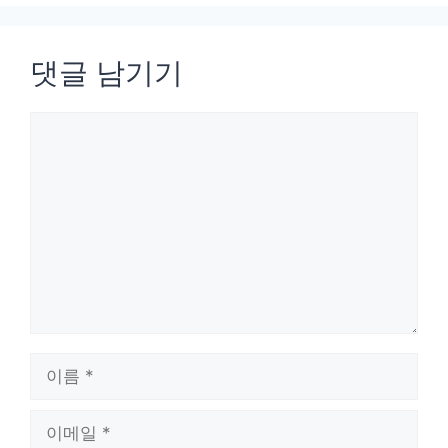
댓글 남기기
댓
글
이
름
이