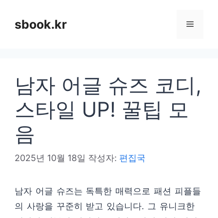
컨
텐
sbook.kr
메
츠
로
뉴
건
남자 어글 슈즈 코디,
너
뛰
스타일 UP! 꿀팁 모
기
음
2025년 10월 18일
작성자:
편집국
남자 어글 슈즈는 독특한 매력으로 패션 피플들
의 사랑을 꾸준히 받고 있습니다. 그 유니크한