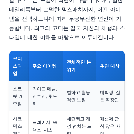
일마다 주는 느낌이 확연히 다릅니다. 캐주얼한
데일리룩부터 포멀한 믹스매치까지, 어떤 아이
템을 선택하느냐에 따라 무궁무진한 변신이 가
능합니다. 최고의 코디는 결국 자신의 체형과 스
타일에 대한 이해를 바탕으로 이루어집니다.
코디
전체적인 분
스타
주요 아이템
추천 대상
위기
일
스트
와이드 데님,
힙하고 활동
대학생, 젊
릿 캐
맨투맨, 후드
적인 느낌
은 직장인
주얼
티
시크
세련되고 개
패션에 관
블레이저, 슬
믹스
성 넘치는 느
심 많은 사
랙스, 셔츠
매치
낌
람