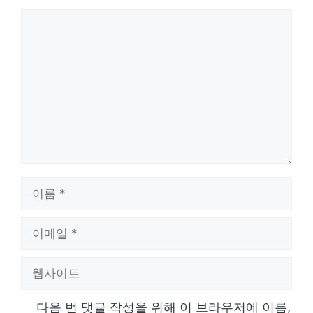
댓
글
이
름
이
메
웹
일
사
다음 번 댓글 작성을 위해 이 브라우저에 이름,
이