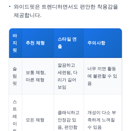
와이드핏은 트렌디하면서도 편안한 착용감을
제공합니다.
바
스타일 연
지
추천 체형
주의사항
출
핏
깔끔하고
슬
너무 끼면 활동
보통 체형,
세련됨, 다
림
에 불편할 수 있
마른 체형
리가 길어
핏
음
보임
스
트
클래식하고
개성이 다소 부
레
모든 체형
안정감 있
족하게 느껴질
이
음, 편안함
수 있음
트