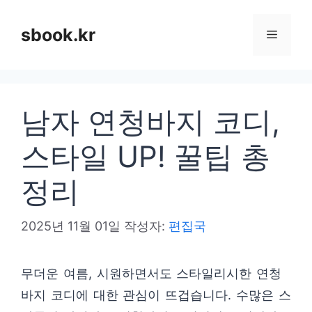
컨
텐
sbook.kr
메
츠
로
뉴
건
남자 연청바지 코디,
너
뛰
스타일 UP! 꿀팁 총
기
정리
2025년 11월 01일
작성자:
편집국
무더운 여름, 시원하면서도 스타일리시한 연청
바지 코디에 대한 관심이 뜨겁습니다. 수많은 스