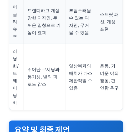
어
트렌디하고 개성
부담스러울
글
스트릿 패
강한 디자인, 두
수 있는 디
리
션, 개성
꺼운 밑창으로 키
자인, 무거
슈
표현
높이 효과
울 수 있음
즈
러
닝
화/
일상복과의
운동, 가
뛰어난 쿠셔닝과
트
매치가 다소
벼운 야외
통기성, 발의 피
레
제한적일 수
활동, 편
로도 감소
이
있음
안함 추구
닝
화
요약 및 최종 제언