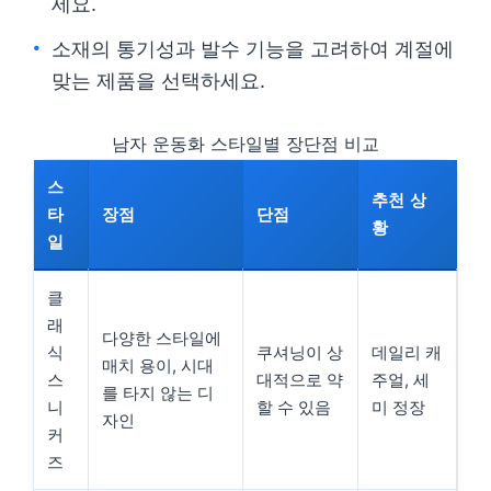
세요.
소재의 통기성과 발수 기능을 고려하여 계절에
맞는 제품을 선택하세요.
남자 운동화 스타일별 장단점 비교
스
추천 상
타
장점
단점
황
일
클
래
다양한 스타일에
식
쿠셔닝이 상
데일리 캐
매치 용이, 시대
스
대적으로 약
주얼, 세
를 타지 않는 디
니
할 수 있음
미 정장
자인
커
즈