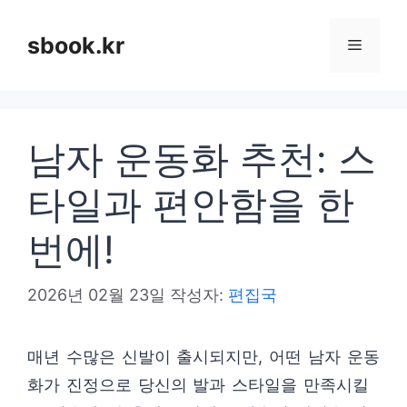
컨
텐
sbook.kr
메
츠
로
뉴
건
남자 운동화 추천: 스
너
뛰
타일과 편안함을 한
기
번에!
2026년 02월 23일
작성자:
편집국
매년 수많은 신발이 출시되지만, 어떤 남자 운동
화가 진정으로 당신의 발과 스타일을 만족시킬