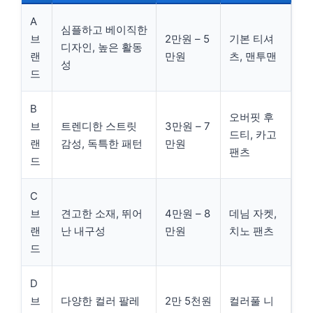
A
심플하고 베이직한
브
2만원 – 5
기본 티셔
디자인, 높은 활동
랜
만원
츠, 맨투맨
성
드
B
오버핏 후
브
트렌디한 스트릿
3만원 – 7
드티, 카고
랜
감성, 독특한 패턴
만원
팬츠
드
C
브
견고한 소재, 뛰어
4만원 – 8
데님 자켓,
랜
난 내구성
만원
치노 팬츠
드
D
브
다양한 컬러 팔레
2만 5천원
컬러풀 니