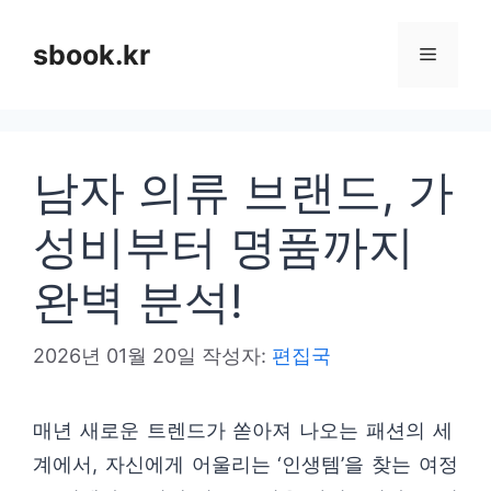
컨
텐
sbook.kr
메
츠
로
뉴
건
남자 의류 브랜드, 가
너
뛰
성비부터 명품까지
기
완벽 분석!
2026년 01월 20일
작성자:
편집국
매년 새로운 트렌드가 쏟아져 나오는 패션의 세
계에서, 자신에게 어울리는 ‘인생템’을 찾는 여정