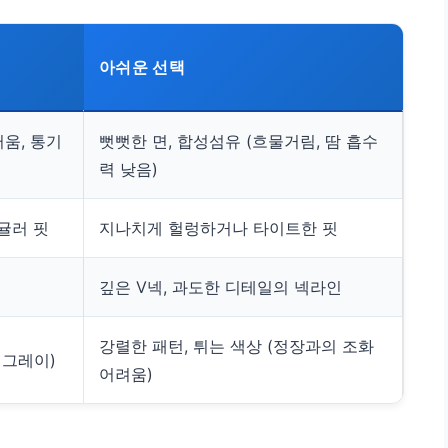
아쉬운 선택
러움, 통기
뻣뻣한 면, 합성섬유 (흐물거림, 땀 흡수
력 낮음)
귤러 핏
지나치게 헐렁하거나 타이트한 핏
깊은 V넥, 과도한 디테일의 넥라인
강렬한 패턴, 튀는 색상 (정장과의 조화
 그레이)
어려움)