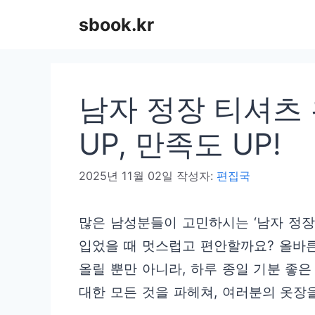
컨
sbook.kr
텐
츠
로
남자 정장 티셔츠 
건
너
UP, 만족도 UP!
뛰
2025년 11월 02일
작성자:
편집국
기
많은 남성분들이 고민하시는 ‘남자 정장
입었을 때 멋스럽고 편안할까요? 올바른
올릴 뿐만 아니라, 하루 종일 기분 좋
대한 모든 것을 파헤쳐, 여러분의 옷장