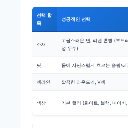
선택 항
성공적인 선택
목
고급스러운 면, 리넨 혼방 (부드
소재
성 우수)
핏
몸에 자연스럽게 흐르는 슬림/레
넥라인
깔끔한 라운드넥, V넥
색상
기본 컬러 (화이트, 블랙, 네이비,