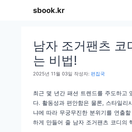
컨
sbook.kr
텐
츠
로
남자 조거팬츠 코
건
너
는 비법!
뛰
2025년 11월 03일
작성자:
편집국
기
최근 몇 년간 패션 트렌드를 주도하고 
다. 활동성과 편안함은 물론, 스타일
냐에 따라 무궁무진한 분위기를 연출할 
하게 만들어 줄 남자 조거팬츠 코디의 