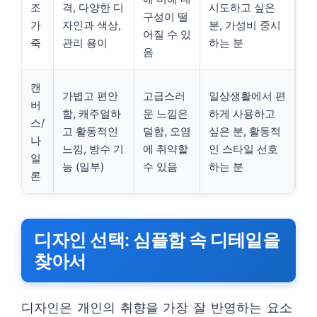
조
격, 다양한 디
시도하고 싶은
구성이 떨
가
자인과 색상,
분, 가성비 중시
어질 수 있
죽
관리 용이
하는 분
음
캔
가볍고 편안
고급스러
일상생활에서 편
버
함, 캐주얼하
운 느낌은
하게 사용하고
스/
고 활동적인
덜함, 오염
싶은 분, 활동적
나
느낌, 방수 기
에 취약할
인 스타일 선호
일
능 (일부)
수 있음
하는 분
론
디자인 선택: 심플함 속 디테일을
찾아서
디자인은 개인의 취향을 가장 잘 반영하는 요소