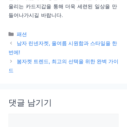
울리는 카드지갑을 통해 더욱 세련된 일상을 만
들어나가시길 바랍니다.
카
패션
테
남자 린넨자켓, 올여름 시원함과 스타일을 한
고
번에!
리
봄자켓 트렌드, 최고의 선택을 위한 완벽 가이
드
댓글 남기기
댓
글