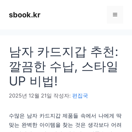
컨
텐
sbook.kr
메
츠
로
뉴
건
남자 카드지갑 추천:
너
뛰
깔끔한 수납, 스타일
기
UP 비법!
2025년 12월 21일
작성자:
편집국
수많은 남자 카드지갑 제품들 속에서 나에게 딱
맞는 완벽한 아이템을 찾는 것은 생각보다 어려