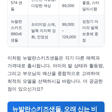
574 샌
좋음, 스타
다양한 색상
89,000
들
일리시함
뉴발란
성장기 아
프리미엄 소재,
99,000
스키즈
이의 발목
발목 지지력 강
–
990v6
보호에 중
화, 안정성
129,000
샌들
점
이처럼 뉴발란스키즈샌들은 각기 다른 매력과
가격대로 출시됩니다. 아이의 발 상태와 활동량,
그리고 부모님의 예산을 종합적으로 고려하여
최적의 모델을 선택하시길 바랍니다. 더 궁금한
점이 있으신가요?
뉴발란스키즈샌들, 오래 신는 비