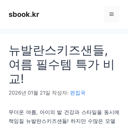
컨
텐
sbook.kr
메
츠
로
뉴
건
뉴발란스키즈샌들,
너
뛰
여름 필수템 특가 비
기
교!
2026년 01월 21일
작성자:
편집국
무더운 여름, 아이의 발 건강과 스타일을 동시에
책임질 뉴발란스키즈샌들! 하지만 수많은 모델