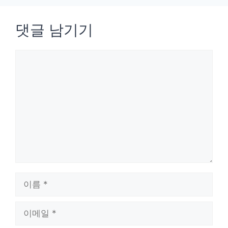
댓글 남기기
댓
글
이
름
이
메