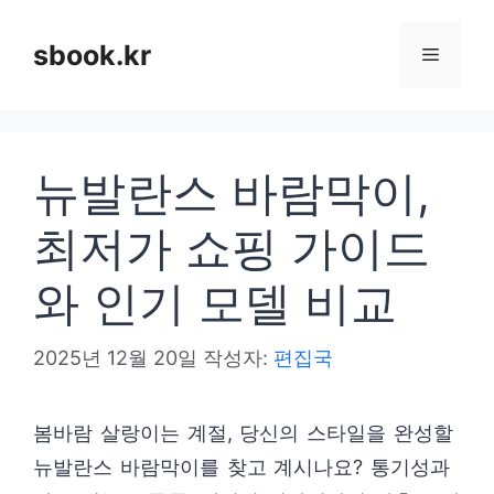
컨
텐
sbook.kr
메
츠
로
뉴
건
뉴발란스 바람막이,
너
뛰
최저가 쇼핑 가이드
기
와 인기 모델 비교
2025년 12월 20일
작성자:
편집국
봄바람 살랑이는 계절, 당신의 스타일을 완성할
뉴발란스 바람막이를 찾고 계시나요? 통기성과