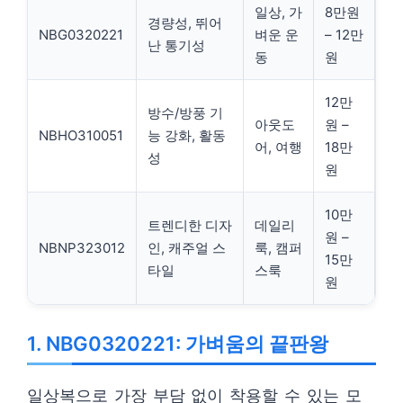
일상, 가
8만원
경량성, 뛰어
NBG0320221
벼운 운
– 12만
난 통기성
동
원
12만
방수/방풍 기
아웃도
원 –
NBHO310051
능 강화, 활동
어, 여행
18만
성
원
10만
트렌디한 디자
데일리
원 –
NBNP323012
인, 캐주얼 스
룩, 캠퍼
15만
타일
스룩
원
1. NBG0320221: 가벼움의 끝판왕
일상복으로 가장 부담 없이 착용할 수 있는 모