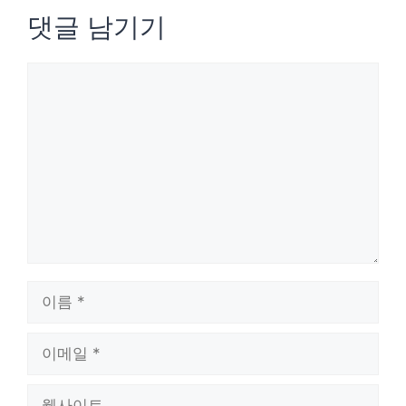
댓글 남기기
댓
글
이
름
이
메
웹
일