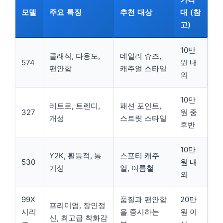
모델
주요 특징
추천 대상
대 (참
고)
10만
클래식, 다용도,
데일리 슈즈,
574
원 내
편안함
캐주얼 스타일
외
10만
레트로, 트렌디,
패션 포인트,
327
원 중
개성
스트릿 스타일
후반
10만
Y2K, 활동적, 통
스포티 캐주
530
원 내
기성
얼, 여름철
외
99X
품질과 편안함
20만
프리미엄, 장인정
시리
을 중시하는
원 이
신, 최고급 착화감