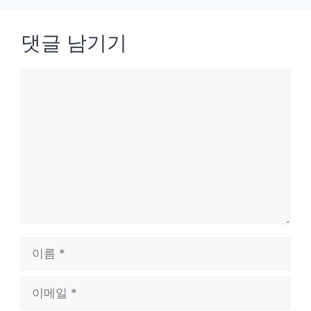
댓글 남기기
댓
글
이
름
이
메