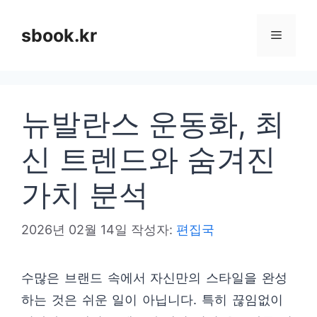
컨
텐
sbook.kr
메
츠
로
뉴
건
뉴발란스 운동화, 최
너
뛰
신 트렌드와 숨겨진
기
가치 분석
2026년 02월 14일
작성자:
편집국
수많은 브랜드 속에서 자신만의 스타일을 완성
하는 것은 쉬운 일이 아닙니다. 특히 끊임없이