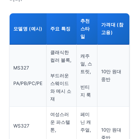
추천
가격대 (참
모델명 (예시)
주요 특징
스타
고용)
일
클래식한
캐주
컬러 블록,
얼, 스
MS327
트릿,
10만 원대
부드러운
중반
PA/PB/PC/PE
스웨이드
빈티
와 메시 소
지 룩
재
여성스러
페미
운 파스텔
닌 캐
WS327
톤,
주얼,
10만 원대
중반