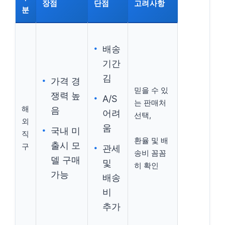
장점
단점
고려사항
분
배송
기간
김
가격 경
믿을 수 있
쟁력 높
A/S
는 판매처
해
음
어려
선택,
외
움
국내 미
직
환율 및 배
출시 모
구
관세
송비 꼼꼼
델 구매
및
히 확인
가능
배송
비
추가