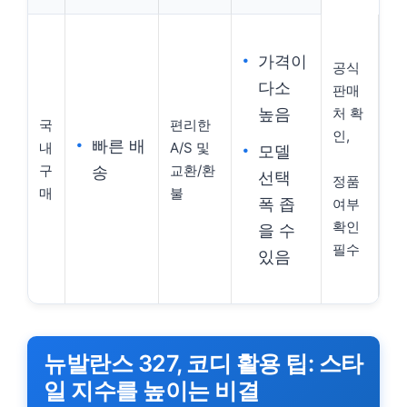
가격이
공식
다소
판매
높음
처 확
국
편리한
인,
빠른 배
내
A/S 및
모델
구
교환/환
송
선택
정품
매
불
폭 좁
여부
확인
을 수
필수
있음
뉴발란스 327, 코디 활용 팁: 스타
일 지수를 높이는 비결