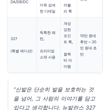
DA/DB/DC
더욱 섬세
러블
한 디테일
리 룩
개성
강한
독특한 패
포인
10만 원대
327
턴,
트 룩,
후반 ~ 20
만 원대 초
(특별 에디션)
프리미엄
컬렉
반
소재 사용
터 아
이템
“신발은 단순히 발을 보호하는 것
을 넘어, 그 사람의 이야기를 담고
있다고 생각합니다. 뉴발란스 327