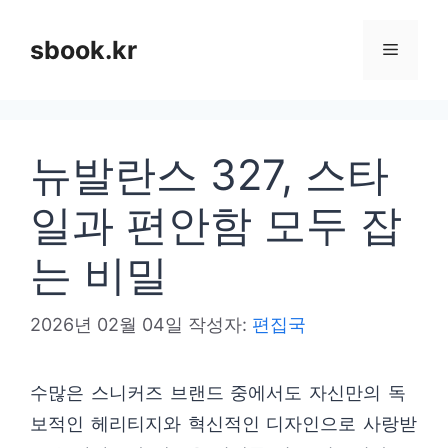
컨
텐
sbook.kr
메
츠
로
뉴
건
뉴발란스 327, 스타
너
뛰
일과 편안함 모두 잡
기
는 비밀
2026년 02월 04일
작성자:
편집국
수많은 스니커즈 브랜드 중에서도 자신만의 독
보적인 헤리티지와 혁신적인 디자인으로 사랑받