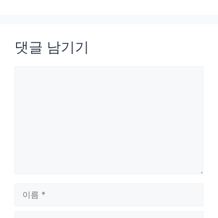
댓글 남기기
댓
글
이
름
이