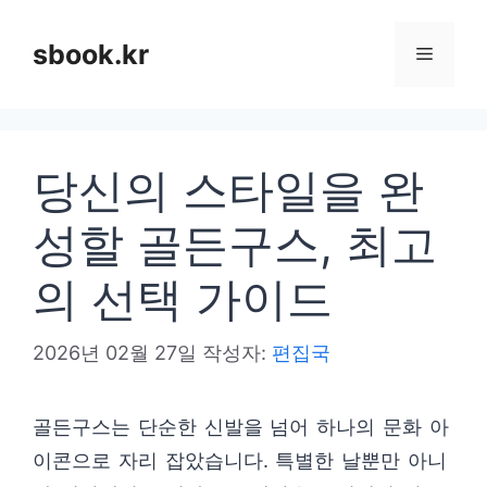
컨
텐
sbook.kr
메
츠
로
뉴
건
당신의 스타일을 완
너
뛰
성할 골든구스, 최고
기
의 선택 가이드
2026년 02월 27일
작성자:
편집국
골든구스는 단순한 신발을 넘어 하나의 문화 아
이콘으로 자리 잡았습니다. 특별한 날뿐만 아니