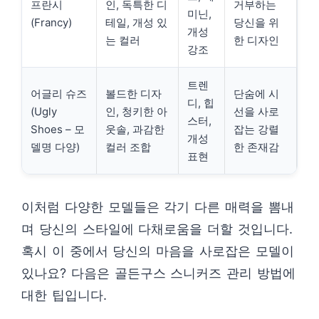
프란시
인, 독특한 디
거부하는
미닌,
(Francy)
테일, 개성 있
당신을 위
개성
는 컬러
한 디자인
강조
트렌
어글리 슈즈
볼드한 디자
단숨에 시
디, 힙
(Ugly
인, 청키한 아
선을 사로
스터,
Shoes – 모
웃솔, 과감한
잡는 강렬
개성
델명 다양)
컬러 조합
한 존재감
표현
이처럼 다양한 모델들은 각기 다른 매력을 뽐내
며 당신의 스타일에 다채로움을 더할 것입니다.
혹시 이 중에서 당신의 마음을 사로잡은 모델이
있나요? 다음은 골든구스 스니커즈 관리 방법에
대한 팁입니다.