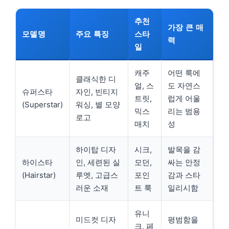
추천
가장 큰 매
모델명
주요 특징
스타
력
일
캐주
어떤 룩에
클래식한 디
얼, 스
도 자연스
슈퍼스타
자인, 빈티지
트릿,
럽게 어울
(Superstar)
워싱, 별 모양
믹스
리는 범용
로고
매치
성
하이탑 디자
시크,
발목을 감
하이스타
인, 세련된 실
모던,
싸는 안정
(Hairstar)
루엣, 고급스
포인
감과 스타
러운 소재
트 룩
일리시함
유니
미드컷 디자
평범함을
크, 페