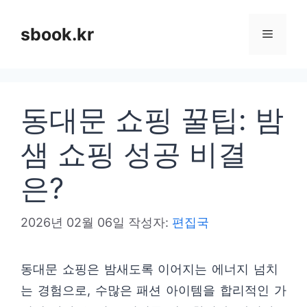
컨
텐
sbook.kr
메
츠
로
뉴
건
동대문 쇼핑 꿀팁: 밤
너
뛰
샘 쇼핑 성공 비결
기
은?
2026년 02월 06일
작성자:
편집국
동대문 쇼핑은 밤새도록 이어지는 에너지 넘치
는 경험으로, 수많은 패션 아이템을 합리적인 가