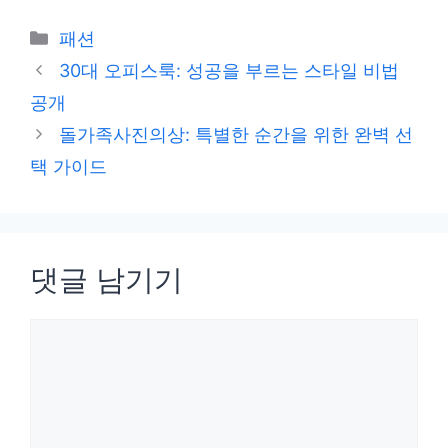
카
패션
테
30대 오피스룩: 성공을 부르는 스타일 비법
고
공개
리
돌가족사진의상: 특별한 순간을 위한 완벽 선
택 가이드
댓글 남기기
댓
글