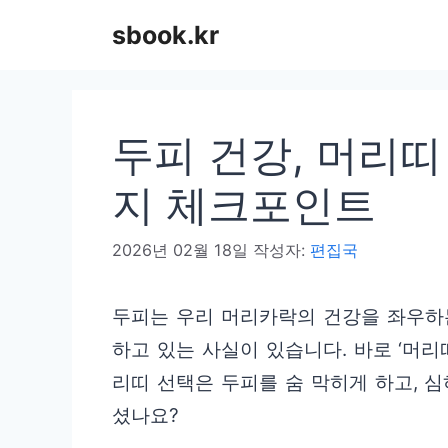
컨
sbook.kr
텐
츠
로
두피 건강, 머리띠
건
너
지 체크포인트
뛰
2026년 02월 18일
작성자:
편집국
기
두피는 우리 머리카락의 건강을 좌우하
하고 있는 사실이 있습니다. 바로 ‘머리
리띠 선택은 두피를 숨 막히게 하고, 심
셨나요?